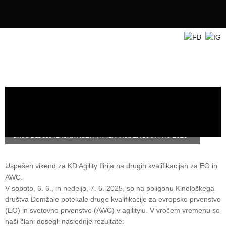
LOG IN
DRUGI DEL SLOVENSKIH AGILITY KVALIFIKACIJ ZA EO IN AWC 2025
Uspešen vikend za KD Agility Ilirija na drugih kvalifikacijah za EO in
AWC.
V soboto, 6. 6., in nedeljo, 7. 6. 2025, so na poligonu Kinološkega
društva Domžale potekale druge kvalifikacije za evropsko prvenstvo
(EO) in svetovno prvenstvo (AWC) v agilityju. V vročem vremenu so
naši člani dosegli naslednje rezultate: