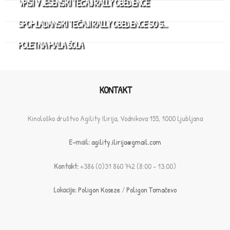
VPISI V JESENSKI TEČAJ RALLY OBEDIENCE
SPOMLADANSKI TEČAJI RALLY OBEDIENCE SO S…
POLETNA MALA ŠOLA
KONTAKT
Kinološko društvo Agility Ilirija, Vodnikova 155, 1000 Ljubljana
E-mail:
agility.ilirija@gmail.com
Kontakt:
+386 (0)31 860 742 (8:00 - 13:00)
Lokacije:
Poligon Koseze
/
Poligon Tomačevo