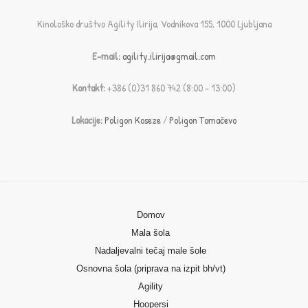
Kinološko društvo Agility Ilirija, Vodnikova 155, 1000 Ljubljana
E-mail:
agility.ilirija@gmail.com
Kontakt:
+386 (0)31 860 742 (8:00 - 13:00)
Lokacije:
Poligon Koseze
/
Poligon Tomačevo
Domov
Mala šola
Nadaljevalni tečaj male šole
Osnovna šola (priprava na izpit bh/vt)
Agility
Hoopersi