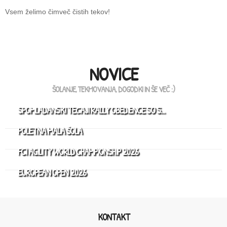
Vsem želimo čimveč čistih tekov!
NOVICE
ŠOLANJE, TEKMOVANJA, DOGODKI IN ŠE VEČ :)
SPOMLADANSKI TEČAJI RALLY OBEDIENCE SO S…
POLETNA MALA ŠOLA
FCI AGILITY WORLD CHAMPIONSHIP 2026
EUROPEAN OPEN 2026
KONTAKT